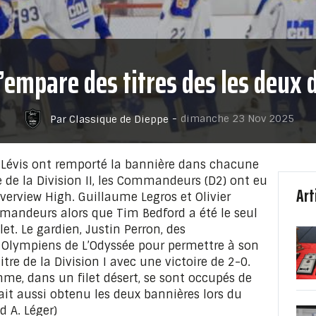
s’empare des titres des les deux
-
dimanche 23 Nov 2025
Par Classique de Dieppe
Lévis ont remporté la bannière dans chacune
ale de la Division II, les Commandeurs (D2) ont eu
Art
iverview High. Guillaume Legros et Olivier
andeurs alors que Tim Bedford a été le seul
let. Le gardien, Justin Perron, des
Olympiens de L’Odyssée pour permettre à son
tre de la Division I avec une victoire de 2-0.
e, dans un filet désert, se sont occupés de
vait aussi obtenu les deux bannières lors du
 A. Léger)