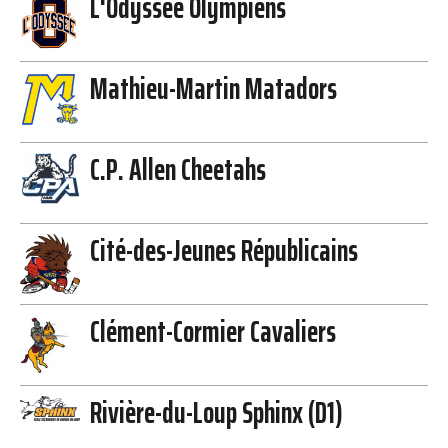
L'Odyssée Olympiens
Mathieu-Martin Matadors
C.P. Allen Cheetahs
Cité-des-Jeunes Républicains
Clément-Cormier Cavaliers
Rivière-du-Loup Sphinx (D1)