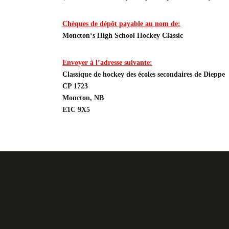
Chèques de dépôt payable au nom de:
Moncton
‘s High School Hockey Classic
Envoyer à l’adresse suivante:
Classique de hockey des écoles secondaires de Dieppe
CP 1723
Moncton, NB
E1C 9X5