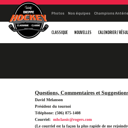
Photos
Nos équipes
Champions Antéri
CLASSIQUE
NOUVELLES
CALENDRIER / RÉSU
Questions, Commentaires et Suggestion
David Melanson
Président du tournoi
Téléphone: (506) 875-1408
Courriel:
mhclassic@rogers.com
(Le courriel est la façon la plus rapide de me rejoindr