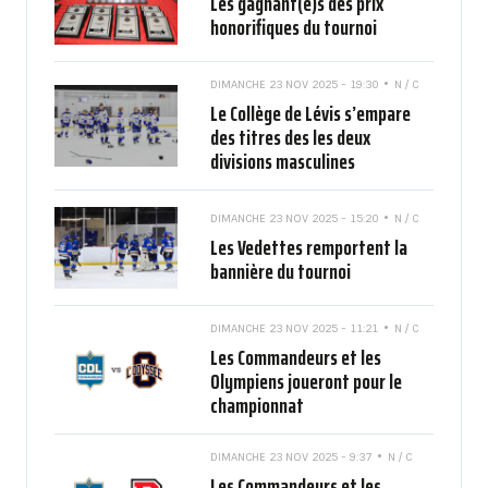
Les gagnant(e)s des prix
honorifiques du tournoi
DIMANCHE 23 NOV 2025 - 19:30
N / C
Le Collège de Lévis s’empare
des titres des les deux
divisions masculines
DIMANCHE 23 NOV 2025 - 15:20
N / C
Les Vedettes remportent la
bannière du tournoi
DIMANCHE 23 NOV 2025 - 11:21
N / C
Les Commandeurs et les
Olympiens joueront pour le
championnat
DIMANCHE 23 NOV 2025 - 9:37
N / C
Les Commandeurs et les