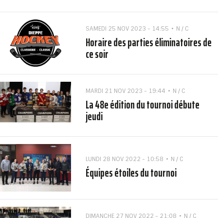
SAMEDI 25 NOV 2023 - 14:55
N / C
Horaire des parties éliminatoires de
ce soir
MARDI 21 NOV 2023 - 19:44
N / C
La 48e édition du tournoi débute
jeudi
LUNDI 28 NOV 2022 - 10:58
N / C
Équipes étoiles du tournoi
DIMANCHE 27 NOV 2022 - 21:08
N / C