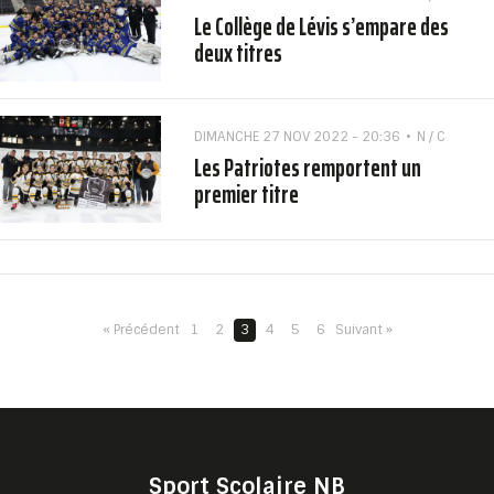
Le Collège de Lévis s’empare des
deux titres
DIMANCHE 27 NOV 2022 - 20:36
N / C
Les Patriotes remportent un
premier titre
« Précédent
1
2
3
4
5
6
Suivant »
Sport Scolaire NB