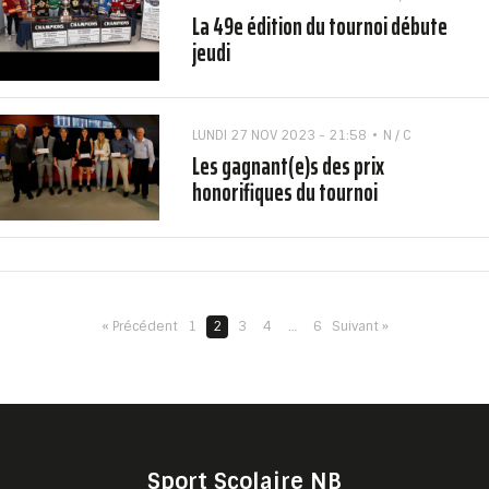
La 49e édition du tournoi débute
jeudi
LUNDI 27 NOV 2023 - 21:58
N / C
Les gagnant(e)s des prix
honorifiques du tournoi
« Précédent
1
2
3
4
…
6
Suivant »
Sport Scolaire NB