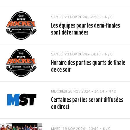
SAMEDI 23 NOV 2024 - 22:35
N / C
Les équipes pour les demi-finales
sont déterminées
SAMEDI 23 NOV 2024 - 14:18
N / C
Horaire des parties quarts de finale
de ce soir
MERCREDI 20 NOV 2024 - 14:14
N / C
Certaines parties seront diffusées
en direct
MARDI 19 NOV 2024 - 13:40
N / C