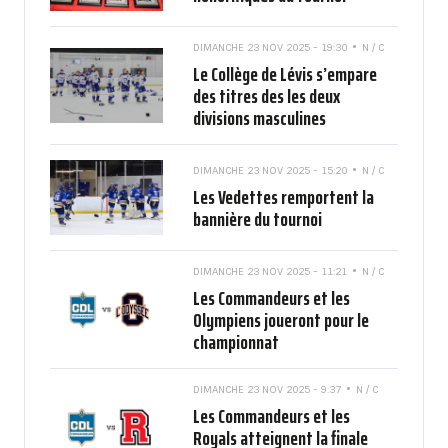
DIMANCHE 23 NOV 2025 - 19:30
N / C
Le Collège de Lévis s’empare
des titres des les deux
divisions masculines
DIMANCHE 23 NOV 2025 - 15:20
N / C
Les Vedettes remportent la
bannière du tournoi
DIMANCHE 23 NOV 2025 - 11:21
N / C
Les Commandeurs et les
Olympiens joueront pour le
championnat
DIMANCHE 23 NOV 2025 - 9:37
N / C
Les Commandeurs et les
Royals atteignent la finale