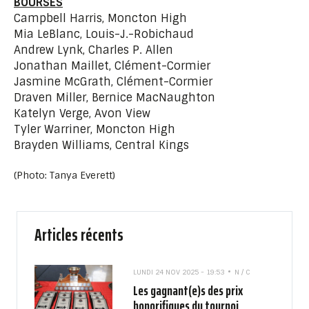
BOURSES
Campbell Harris, Moncton High
Mia LeBlanc, Louis-J.-Robichaud
Andrew Lynk, Charles P. Allen
Jonathan Maillet, Clément-Cormier
Jasmine McGrath, Clément-Cormier
Draven Miller, Bernice MacNaughton
Katelyn Verge, Avon View
Tyler Warriner, Moncton High
Brayden Williams, Central Kings
(Photo: Tanya Everett)
Articles récents
LUNDI 24 NOV 2025 - 19:53
N / C
Les gagnant(e)s des prix
honorifiques du tournoi